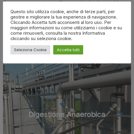
fare, ovvero puntare sull’economia circolare, ed in
particolare il recupero ed il riciclo delle risorse.”
Questo sito utilizza cookie, anche di terze parti, per
gestire e migliorare la tua esperienza di navigazione.
Cliccando Accetta tutti acconsenti al loro uso. Per
(Simone Paoli, WASTE AND WASTEWATER BU
maggiori informazioni su come utilizziamo i cookie e su
come rimuoverli, consulta la nostra Informativa
Manager)
cliccando su seleziona cookie.
Seleziona Cookie
Accetta tutti
Digestione Anaerobica