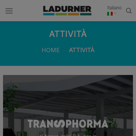
Skip
Italiano
to
content
ATTIVITÀ
HOME
-
ATTIVITÀ