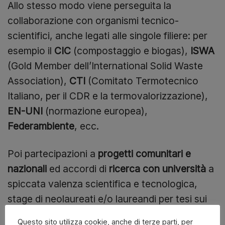
Allo stesso modo viene perseguita la
collaborazione con organismi tecnico-
scientifici, anche legati alle singole filiere: per
esempio il
CIC
(compostaggio e biogas),
ISWA
(Gold Member dell’International Solid Waste
Association),
CTI
(Comitato Termotecnico
Italiano, per il CDR e la termovalorizzazione),
EN-UNI
(normazione europea),
Federambiente
, ecc.
Poi partecipazioni a
progetti comunitari e
nazionali
ed accordi di
ricerca con università
a
spiccata valenza scientifica e tecnologica,
stage di neolaureati e/o laureandi per tesi sui
processi, sviluppo ed applicazione delle B.A.T.
Questo sito utilizza cookie, anche di terze parti, per