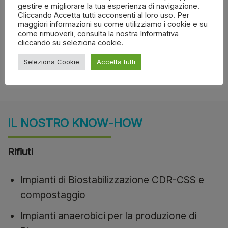
alla realtà italiana. Uniti ad un team di
gestire e migliorare la tua esperienza di navigazione.
Cliccando Accetta tutti acconsenti al loro uso. Per
progettisti di primo livello, costituiscono
maggiori informazioni su come utilizziamo i cookie e su
ulteriori fattori portanti dell’attività di ricerca e
come rimuoverli, consulta la nostra Informativa
cliccando su seleziona cookie.
sviluppo di Ladurner Ambiente.
Seleziona Cookie
Accetta tutti
IL NOSTRO KNOW-HOW
Rifiuti
Impianti di Biostabilizzazione CDR-CSS e
compostaggio
Impianti anaerobici per la produzione di