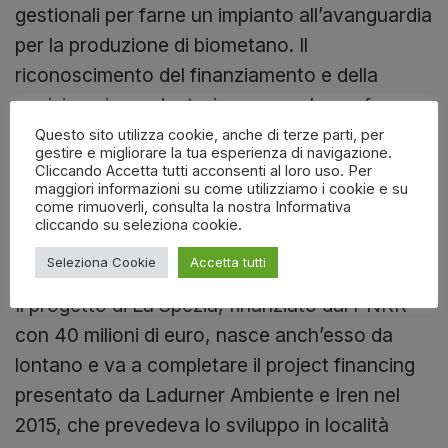
gestionali per farne un impianto all’avanguardia
per la produzione di biometano. Il
riconoscimento del finanziamento e della
posizione in graduatoria ne sono la conferma
ed ora Ladurner lo costruirà in partnership con
Questo sito utilizza cookie, anche di terze parti, per
gestire e migliorare la tua esperienza di navigazione.
Snam, uno dei principali player nazionali nel
Cliccando Accetta tutti acconsenti al loro uso. Per
maggiori informazioni su come utilizziamo i cookie e su
campo del gas.
come rimuoverli, consulta la nostra Informativa
cliccando su seleziona cookie.
A Spezia Ladurner in partnership con Iren
Seleziona Cookie
Accetta tutti
Il progetto di La Spezia, finanziato dal PNRR
con 40 milioni di euro, nasce anch’esso da
lontano e va a completare il project financing
presentato da Ladurner Ambiente e Iren nel
2015, che prevedeva lo sviluppo in località