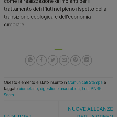
come la realizzazione di impianti per il
trattamento dei rifiuti nel pieno rispetto della
transizione ecologica e dell’economia
circolare.
Questo elemento è stato inserito in
Comunicati Stampa
e
taggato
biometano
,
digestione anaerobica
,
Iren
,
PNRR
,
Snam
.
NUOVE ALLEANZE
LADURNER
PER LA GREEN