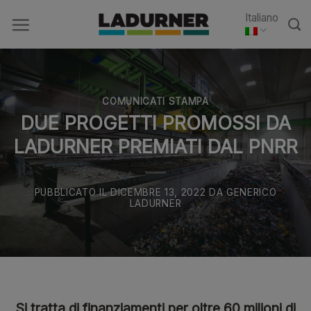
Skip
Italiano
to
content
COMUNICATI STAMPA
DUE PROGETTI PROMOSSI DA
LADURNER PREMIATI DAL PNRR
PUBBLICATO IL
DICEMBRE 13, 2022
DA
GENERICO
LADURNER
Si tratta di finanziamenti per oltre 60 milioni di